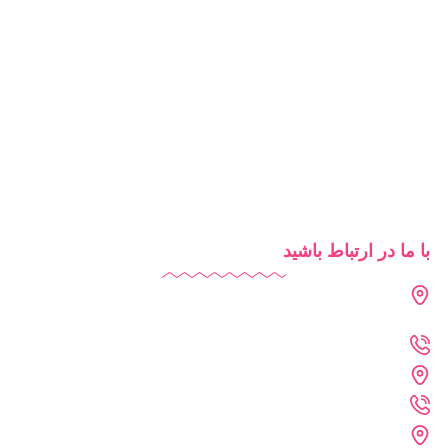
مدرسه هوشمند
تبلیغات مدرسه
آموزش آنلاین
روش‌های تدریس
شرایط استفاده از دایاموز
با ما در ارتباط باشید
دفتر تهران : فرمانیه - لواسانی - نرسیده به سه راه عمار - پلاک 226
- واحد 402
021-2269-1102
دفتر خراسان رضوی : مشهد - پارک علم و فناوری خراسان رضوی
09361215742
دفتر فنی :مشهد - احمد آباد - کلاهدوز 11 - پلاک 71 - واحد 4