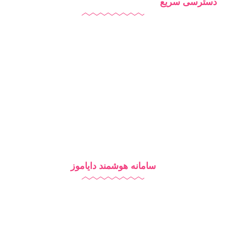
دسترسی سریع
دایاموز
درباره ما
تماس با ما
بلاگ
سامانه هوشمند دایاموز
نرم افزار مدرسه
آزمون آنلاین