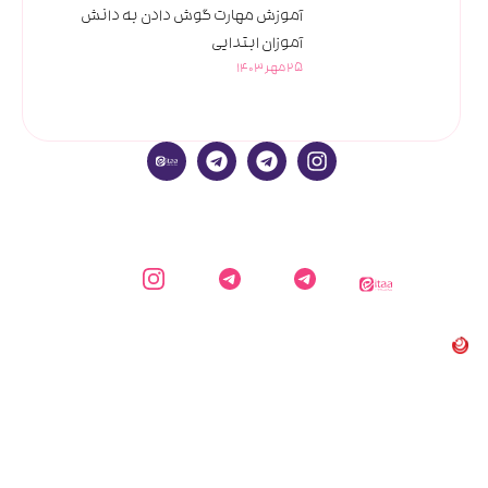
آموزش مهارت گوش دادن به دانش
آموزان ابتدایی
25 مهر 1403
ایتا
کارشناس
کانال
اینستاگرام
دایاموز
دایاموز در
اطلاع
دایاموز
تلگرام
رسانی
دایاموز
در
تلگرام