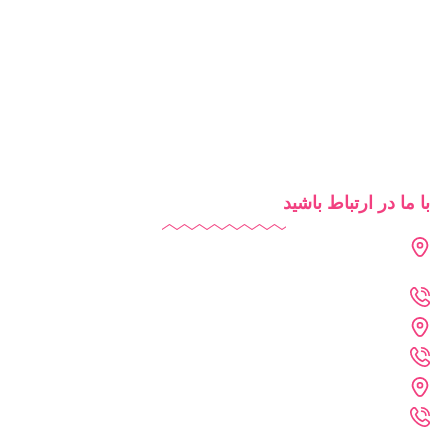
آموزش آنلاین
روش‌های تدریس
شرایط استفاده از دایاموز
با ما در ارتباط باشید
دفتر تهران : فرمانیه - لواسانی - نرسیده به سه راه عمار - پلاک 226
- واحد 402
021-2269-1102
دفتر خراسان رضوی : مشهد - پارک علم و فناوری خراسان رضوی
09361215742
دفتر فنی :مشهد - احمد آباد - کلاهدوز 11 - پلاک 71 - واحد 4
09361215372