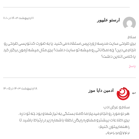
11 اردیبهشت 1403 در 11:10
ارستو علیپور
سلام
برای طراحی سایت مدرسه از وردپرس استفاده می‌کنید یا به صورت کدنویسی طراحی رو
انجام می‌دین؟ چه امکاناتی رو میشه تو سایت داشت؟ برای مثال میشه آزمون برگزار کرد
یا کلاس آنلاین داشت؟
پاسخ
18 اردیبهشت 1403 در 14:05
ادمین دایا موز
سلام و عرض ادب
هر دو مورد رو انجام میدیم اما کاملا بستگی به نیاز شما و بودجه تو داره.
برای اطلاعات بیشتر و مشاوره رایگان لطفا با شماره زیر در ارتباط باشید تا
راهنماییتون کنیم:
09361215742