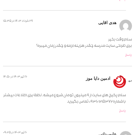
29 خرداد 1403 در 15:35
هدی اقایی
سلام وقت بخیر
برای طراحی سایت مدرسه چقدر هزینه لازمه و چقدر زمان میبره؟
پاسخ
16 تیر 1403 در 14:50
ادمین دایا موز
سلام پکیج های سایت از 9 میلیون تومان شروع میشه. لطفا برای اطلاعات بیشتر
با شماره 09361215372 تماس بگیرید
پاسخ
6 تیر 1403 در 09:25
علیمردانی