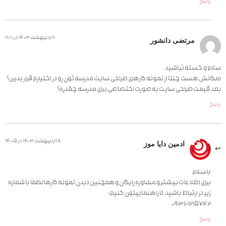
پاسخ
11 اردیبهشت 1403 در 11:10
مرتضی دانشور
سلام و خسته نباشید
امکانش هست چنتا از نمونه کارهای طراحی سایت مدرسه تون رو در اختیارم قرار بدین؟
بعد قیمت طراحی سایت به صورت اختصاصی برای مدرسه چقدره؟
پاسخ
18 اردیبهشت 1403 در 14:05
ادمین دایا موز
با سلام
برای اطلاعات بیشتر و مشاوره رایگان و همچنین دیدن نمونه کارها لطفا با شماره
زیر در ارتباط باشید تا راهنماییتون کنیم:
09361215742
پاسخ