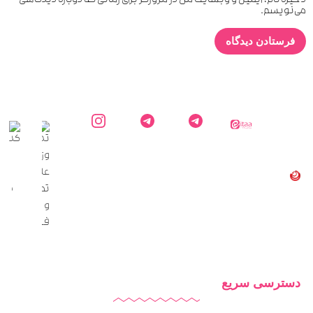
ذخیره نام، ایمیل و وبسایت من در مرورگر برای زمانی که دوباره دیدگاهی
می‌نویسم.
ایتا
کارشناس
کانال
اینستاگرام
دایاموز
دایاموز در
اطلاع
دایاموز
تلگرام
رسانی
دایاموز
در
تلگرام
دسترسی سریع