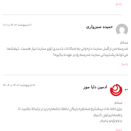
پاسخ
11 اردیبهشت 1403 در 11:11
حمیده سبزواری
سلام
مدرسه من از قبل سایت داره ولی به امکانات جدیدی توی سایت نیاز هست. تیم شما
می‌تونه پشتیبانی سایت مدرسه رو بر عهده بگیره؟
پاسخ
18 اردیبهشت 1403 در 14:04
ادمین دایا موز
سلام
برای اطلاعات بیشتر و مشاوره رایگان لطفا با شماره زیر در ارتباط باشید تا
راهنماییتون کنیم:
09361215742
پاسخ