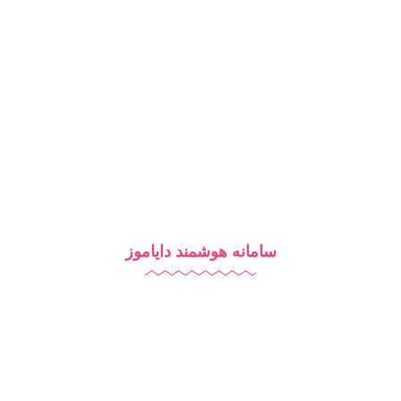
دایاموز
درباره ما
تماس با ما
بلاگ
سامانه هوشمند دایاموز
نرم افزار مدرسه
آزمون آنلاین
مدرسه هوشمند
تبلیغات مدرسه