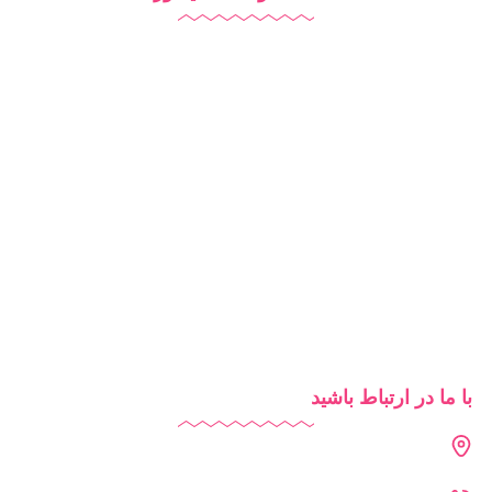
نرم افزار مدرسه
آزمون آنلاین
مدرسه هوشمند
تبلیغات مدرسه
آموزش آنلاین
روش‌های تدریس
شرایط استفاده از دایاموز
با ما در ارتباط باشید
دفتر تهران : فرمانیه - لواسانی - نرسیده به سه راه عمار - پلاک 226
- واحد 402