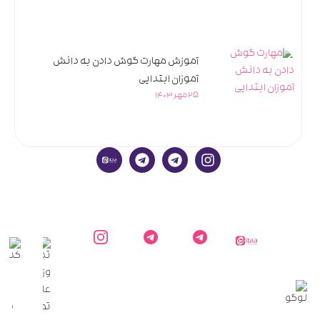
آموزش مهارت گوش دادن به دانش
آموزان ابتدایی
25 مهر 1403
ایتا
کارشناس
کانال
اینستاگرام
دایاموز
دایاموز در
اطلاع
دایاموز
تلگرام
رسانی
دایاموز
در