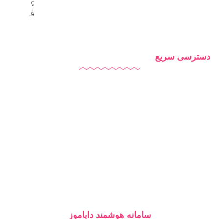
تلگرام
دسترسی سریع
دایاموز
درباره ما
تماس با ما
بلاگ
سامانه هوشمند دایاموز