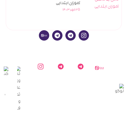
آموزان ابتدایی
25 مهر 1403
ایتا
کارشناس
کانال
اینستاگرام
دایاموز
دایاموز در
اطلاع
دایاموز
تلگرام
رسانی
دایاموز
در
تلگرام