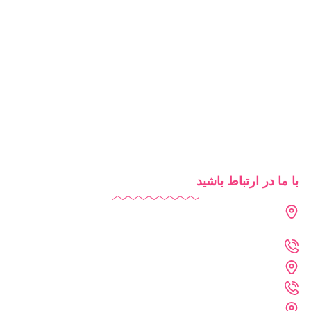
مدرسه هوشمند
تبلیغات مدرسه
آموزش آنلاین
روش‌های تدریس
شرایط استفاده از دایاموز
با ما در ارتباط باشید
دفتر تهران : فرمانیه - لواسانی - نرسیده به سه راه عمار - پلاک 226
- واحد 402
021-2269-1102
دفتر خراسان رضوی : مشهد - پارک علم و فناوری خراسان رضوی
09361215742
دفتر فنی :مشهد - احمد آباد - کلاهدوز 11 - پلاک 71 - واحد 4