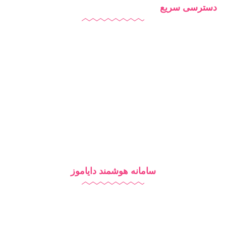
دسترسی سریع
دایاموز
درباره ما
تماس با ما
بلاگ
سامانه هوشمند دایاموز
نرم افزار مدرسه
آزمون آنلاین