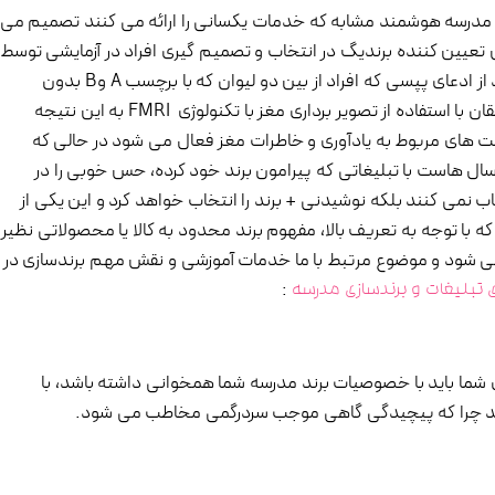
د مدرسه هوشمند مشابه که خدمات یکسانی را ارائه می کنند تصمیم می
تعیین کننده برندیگ در انتخاب و تصمیم گیری افراد در آزمایشی توسط
محققان تایید شده است، این تحقیق بین برند پپسی و کوکا بعد از ادعای پپسی که افراد از بین دو لیوان که با برچسب A وB بدون
دانستن برند، پپسی را انتخاب می کنند، انجام گرفته است. محققان با استفاده از تصویر برداری مغز با تکنولوژی FMRI به این نتیجه
سمت های مربوط به یادآوری و خاطرات مغز فعال می شود در حالی که
 سال هاست با تبلیغاتی که پیرامون برند خود کرده، حس خوبی را در
اب نمی کنند بلکه نوشیدنی + برند را انتخاب خواهد کرد و این یکی از
 با توجه به تعریف بالا، مفهوم برند محدود به کالا یا محصولاتی نظیر
 شود و موضوع مرتبط با ما خدمات آموزشی و نقش مهم برندسازی در
:
ای تبلیغات و برندسازی مدرسه
شما باید با خصوصیات برند مدرسه شما همخوانی داشته باشد، با
اشد چرا که پیچیدگی گاهی موجب سردرگمی مخاطب می شود.