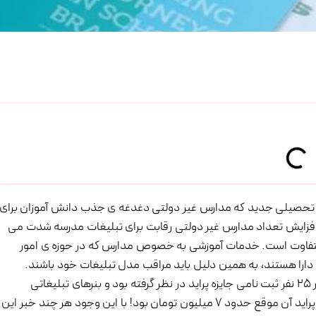
تحصیلی جدید که مدارس غیر دولتی دغدغه ی جذب دانش آموزان برای
 افزایش تعداد مدارس غیر دولتی رقابت برای تبلیغات مدرسه شدت می
 متفاوت است. خدمات آموزشی به خصوص مدارس که در حوزه ی امور
ی دارا هستند، به همین دلیل باید مراقب مدل تبلیغات خود باشند.
اوایل دهه ی 90 بود که مدرسه ای با تبلیغی نامتعارف در ازای هر 25 نفر ثبت نامی جایزه پراید در نظر گرفته بود و بنرهای تبلیغاتی
خودش را در سطح شهر پخش کرده بود، بگذریم از اینکه قیمت پراید آن موقع حدود 7 میلیون تومان بود! با این وجود هر چند خبر این