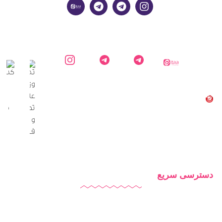
ایتا
کارشناس
کانال
اینستاگرام
دایاموز
دایاموز در
اطلاع
دایاموز
تلگرام
رسانی
دایاموز
در
تلگرام
دسترسی سریع
دایاموز
درباره ما