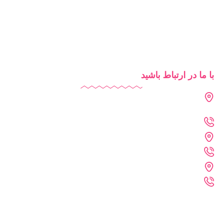
روش‌های تدریس
شرایط استفاده از دایاموز
با ما در ارتباط باشید
دفتر تهران : فرمانیه - لواسانی - نرسیده به سه راه عمار - پلاک 226
- واحد 402
021-2269-1102
دفتر خراسان رضوی : مشهد - پارک علم و فناوری خراسان رضوی
09361215742
دفتر فنی :مشهد - احمد آباد - کلاهدوز 11 - پلاک 71 - واحد 4
09361215372
تمامی حقوق برای سایت دایاموز محفوظ می باشد.