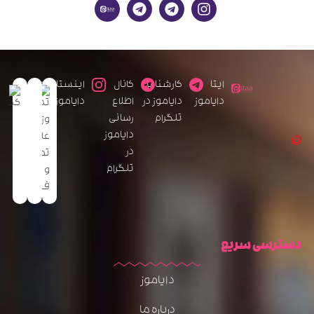
ایتا
کارشناس
کانال
اینستاگرام
دایاموز
دایاموز در
اطلاع
دایاموز
تلگرام
رسانی
دایاموز
در
تلگرام
دسترسی سریع
دایاموز
درباره ما