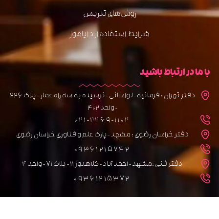
روش‌های تدریس
شرایط استفاده از دایاموز
با ما در ارتباط باشید
دفتر تهران : فرمانیه - لواسانی - نرسیده به سه راه عمار - پلاک 226
- واحد 402
021-2269-1102
دفتر خراسان رضوی : مشهد - پارک علم و فناوری خراسان رضوی
09361215742
دفتر فنی :مشهد - احمد آباد - کلاهدوز 11 - پلاک 71 - واحد 4
09361215372
تمامی حقوق برای سایت دایاموز محفوظ می باشد.