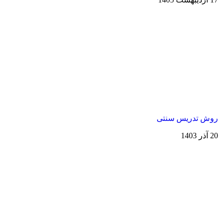
وش تدریس سنتی
ذر 1403