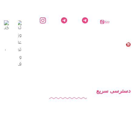
ایتا
کارشناس
کانال
اینستاگرام
دایاموز
دایاموز در
اطلاع
دایاموز
تلگرام
رسانی
دایاموز
در
تلگرام
دسترسی سریع
دایاموز
درباره ما
تماس با ما