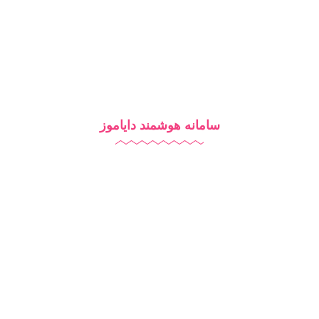
بلاگ
سامانه هوشمند دایاموز
نرم افزار مدرسه
آزمون آنلاین
مدرسه هوشمند
تبلیغات مدرسه
آموزش آنلاین
روش‌های تدریس