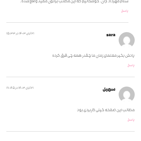
سلام مهرداد جان. خوشحالیم که این مطلب براتون مفید واقع شده.
پاسخ
21 آبان 1403 در 15:33
sara
یادش بخیر معلمای زمان ما چقدر همه چی فرق کرده
پاسخ
21 آبان 1403 در 16:45
سهیل
مطالب این صفحه خیلی کاربردی بود
پاسخ