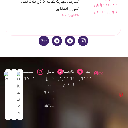
آموزش مهارت گوش دادن به دانش
آموزان ابتدایی
25 مهر 1403
ایتا
کارشناس
کانال
اینستاگرام
دایاموز
دایاموز در
اطلاع
دایاموز
تلگرام
رسانی
دایاموز
در
تلگرام