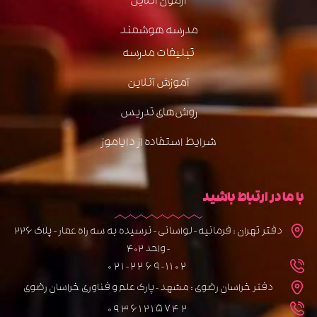
آزمون آنلاین
مدرسه هوشمند
تبلیغات مدرسه
آموزش آنلاین
روش‌های تدریس
شرایط استفاده از دایاموز
با ما در ارتباط باشید
دفتر تهران : فرمانیه - لواسانی - نرسیده به سه راه عمار - پلاک 226
- واحد 402
021-2269-1102
دفتر خراسان رضوی : مشهد - پارک علم و فناوری خراسان رضوی
09361215742