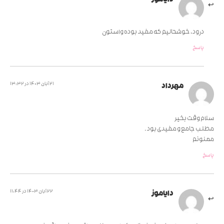
دایاموز
درود، خوشحالیم که مفید بوده واستون
پاسخ
21 آبان 1403 در 13:32
مهرداد
سلام وقت بخیر
مطلب جامع و مفیدی بود.
ممنونم
پاسخ
22 آبان 1403 در 11:44
دایاموز