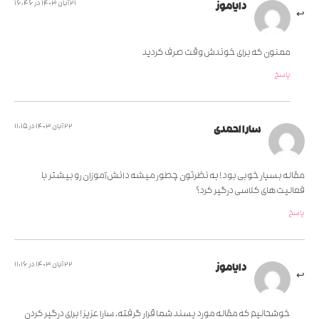
21 آبان 1403 در 16:46
دایاموز
ممنون که برای خوندش وقت صرف کردید
پاسخ
22 آبان 1403 در 11:15
سارا احمدی
مقاله بسیار خوبی بود! به نظرتون چطور میشه دانش‌آموزان رو بیشتر با
فعالیت‌های کلاسی درگیر کرد؟
پاسخ
22 آبان 1403 در 11:16
دایاموز
خوشحالیم که مقاله مورد پسند شما قرار گرفته، سارا عزیز! برای درگیر کردن