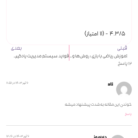
4.3/5 - (11 امتیاز)
قبلی
بعدی
آموزش ریاضی با بازی ؛ روش‌ها و ابزارهای این متد آموزشی را بشناسید
فواید سیستم مدیریت یادگیری برای والدین ؛ سیستمی که وظایف والدین را آسان می‌کند
12 پاسخ
6 تیر 1403 در 11:51
ali
خوندن این مقاله به شدت پیشنهاد میشه
پاسخ
6 تیر 1403 در 12:16