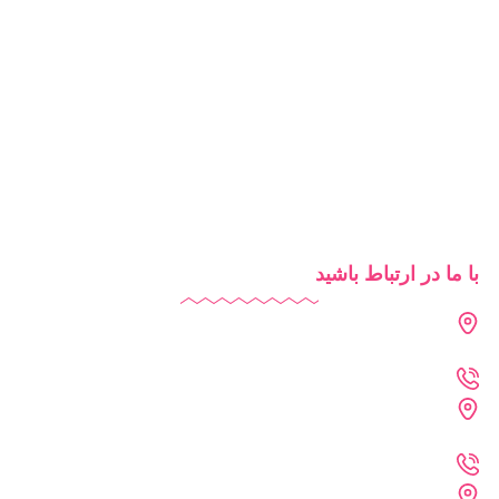
مدرسه هوشمند
تبلیغات مدرسه
آموزش آنلاین
روش‌های تدریس
شرایط استفاده از دایاموز
با ما در ارتباط باشید
دفتر تهران : فرمانیه - لواسانی - نرسیده به سه راه عمار -
پلاک 226 - واحد 402
021-2269-1102
دفتر خراسان رضوی : مشهد - پارک علم و فناوری خراسان
رضوی
09361215742
دفتر فنی :مشهد - احمد آباد - کلاهدوز 11 - پلاک 71 - واحد 4