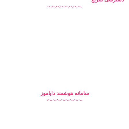
دایاموز
درباره ما
تماس با ما
بلاگ
سامانه هوشمند دایاموز
نرم افزار مدرسه
آزمون آنلاین