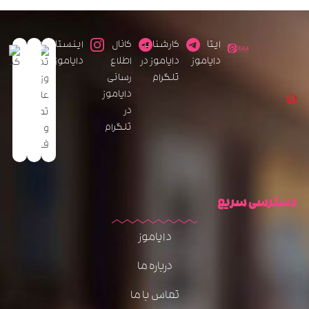
ایتا
کارشناس
کانال
اینستاگرام
دایاموز
دایاموز در
اطلاع
دایاموز
تلگرام
رسانی
دایاموز
در
تلگرام
دسترسی سریع
دایاموز
درباره ما
تماس با ما