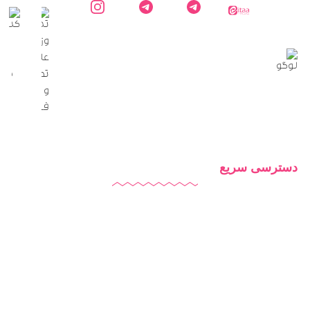
ایتا
کارشناس
کانال
اینستاگرام
دایاموز
دایاموز در
اطلاع
دایاموز
تلگرام
رسانی
دایاموز
در
تلگرام
دسترسی سریع
دایاموز
درباره ما
تماس با ما
بلاگ