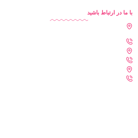
با ما در ارتباط باشید
دفتر تهران : فرمانیه - لواسانی - نرسیده به سه راه عمار - پلاک 226
- واحد 402
021-2269-1102
دفتر خراسان رضوی : مشهد - پارک علم و فناوری خراسان رضوی
09361215742
دفتر فنی :مشهد - احمد آباد - کلاهدوز 11 - پلاک 71 - واحد 4
09361215372
تمامی حقوق برای سایت دایاموز محفوظ می باشد.