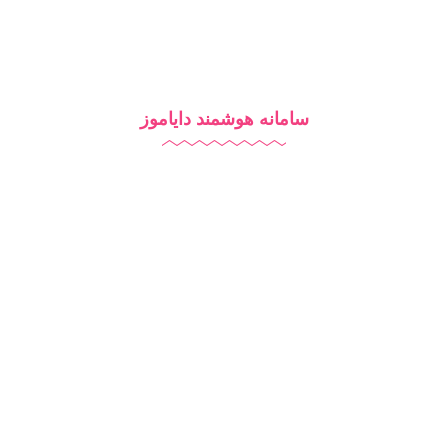
سامانه هوشمند دایاموز
نرم افزار مدرسه
آزمون آنلاین
مدرسه هوشمند
تبلیغات مدرسه
آموزش آنلاین
روش‌های تدریس
شرایط استفاده از دایاموز