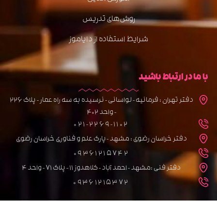
روش‌های تدریس
شرایط استفاده از دایاموز
با ما در ارتباط باشید
دفتر تهران : فرمانیه - لواسانی - نرسیده به سه راه عمار - پلاک 226
- واحد 402
021-2269-1102
دفتر خراسان رضوی : مشهد - پارک علم و فناوری خراسان رضوی
09361215742
دفتر فنی :مشهد - احمد آباد - کلاهدوز 11 - پلاک 71 - واحد 4
09361215372
تمامی حقوق برای سایت دایاموز محفوظ می باشد.