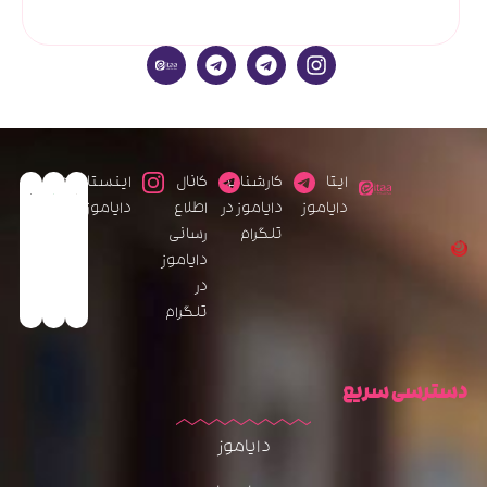
ایتا
کارشناس
کانال
اینستاگرام
دایاموز
دایاموز در
اطلاع
دایاموز
تلگرام
رسانی
دایاموز
در
تلگرام
دسترسی سریع
دایاموز