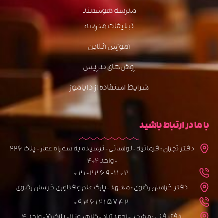
مدرسه هوشمند
تبلیغات مدرسه
آموزش آنلاین
روش‌های تدریس
شرایط استفاده از دایاموز
با ما در ارتباط باشید
دفتر تهران : فرمانیه - لواسانی - نرسیده به سه راه عمار - پلاک 226
- واحد 402
021-2269-1102
دفتر خراسان رضوی : مشهد - پارک علم و فناوری خراسان رضوی
09361215742
دفتر فنی :مشهد - احمد آباد - کلاهدوز 11 - پلاک 71 - واحد 4