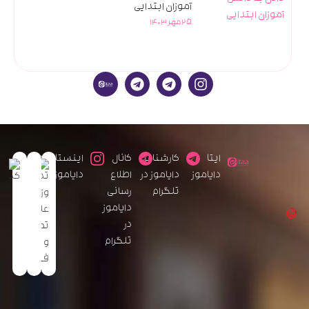
آموزان ابتدایی
25 مهر 1403
ایتا
کارشناس
کانال
اینستاگرام
دایاموز
دایاموز در
اطلاع
دایاموز
تلگرام
رسانی
دایاموز
در
تلگرام