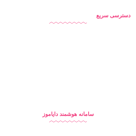
دسترسی سریع
دایاموز
درباره ما
تماس با ما
بلاگ
سامانه هوشمند دایاموز
نرم افزار مدرسه