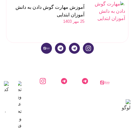
آموزش مهارت گوش دادن به دانش
آموزان ابتدایی
25 مهر 1403
ایتا
کارشناس
کانال
اینستاگرام
دایاموز
دایاموز در
اطلاع
دایاموز
تلگرام
رسانی
دایاموز
در
تلگرام