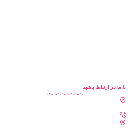
آزمون آنلاین
مدرسه هوشمند
تبلیغات مدرسه
آموزش آنلاین
روش‌های تدریس
شرایط استفاده از دایاموز
با ما در ارتباط باشید
دفتر تهران : فرمانیه - لواسانی - نرسیده به سه راه عمار -
پلاک 226 - واحد 402
021-2269-1102
دفتر خراسان رضوی : مشهد - پارک علم و فناوری خراسان
رضوی