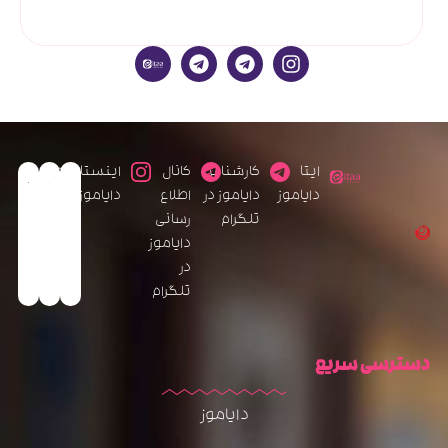
ایتا
کارشناس
کانال
اینستاگرام
دایاموز
دایاموز در
اطلاع
دایاموز
تلگرام
رسانی
دایاموز
در
تلگرام
دسترسی سریع
دایاموز