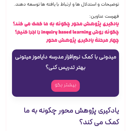
توضیحات و استدلال ها و ارتباط با یافته ها توسعه دهند.
فهرست عناوین:
یادگیری پژوهش محور چگونه به ما کمک می کند؟
چگونه روش inquiry based learning را اجرا کنیم؟
چهار مرحلۀ یادگیری پژوهش محور
میدونی با کمک نرم‌افزار مدرسه دایاموز میتونی
بهتر تدریس کنی؟
بیشتر بگو
یادگیری پژوهش محور چگونه به ما
کمک می کند؟