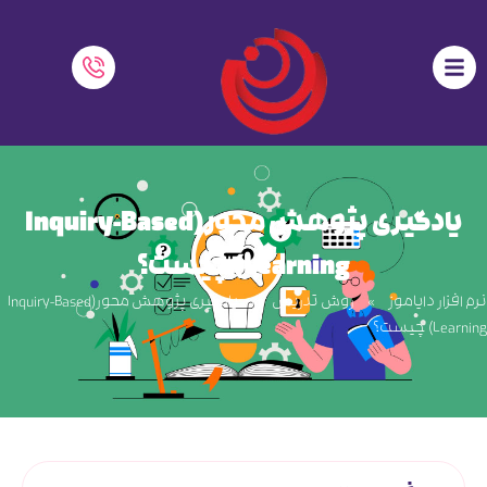
یادگیری پژوهش محور(Inquiry-Based
Learning) چیست؟
نرم افزار دایاموز
»
روش تدریس
»
یادگیری پژوهش محور(Inquiry-Based
Learning) چیست؟