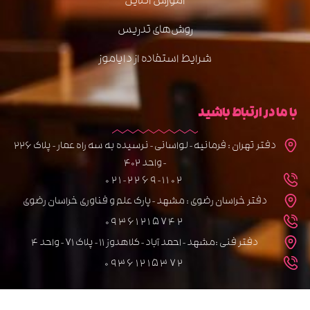
آموزش آنلاین
روش‌های تدریس
شرایط استفاده از دایاموز
با ما در ارتباط باشید
دفتر تهران : فرمانیه - لواسانی - نرسیده به سه راه عمار - پلاک 226
- واحد 402
021-2269-1102
دفتر خراسان رضوی : مشهد - پارک علم و فناوری خراسان رضوی
09361215742
دفتر فنی :مشهد - احمد آباد - کلاهدوز 11 - پلاک 71 - واحد 4
09361215372
تمامی حقوق برای سایت دایاموز محفوظ می باشد.