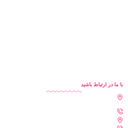
آزمون آنلاین
مدرسه هوشمند
تبلیغات مدرسه
آموزش آنلاین
روش‌های تدریس
شرایط استفاده از دایاموز
با ما در ارتباط باشید
دفتر تهران : فرمانیه - لواسانی - نرسیده به سه راه عمار - پلاک 226
- واحد 402
021-2269-1102
دفتر خراسان رضوی : مشهد - پارک علم و فناوری خراسان رضوی