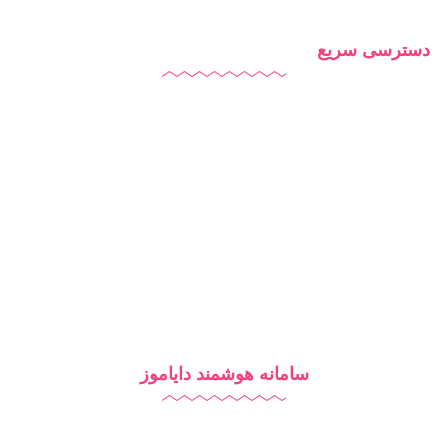
دسترسی سریع
دایاموز
درباره ما
تماس با ما
بلاگ
سامانه هوشمند دایاموز
نرم افزار مدرسه