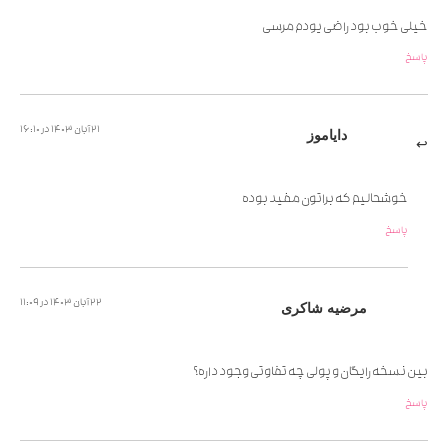
خیلی خوب بود راضی یودم مرسی
پاسخ
21 آبان 1403 در 16:10
دایاموز
خوشحالیم که براتون مفید بوده
پاسخ
22 آبان 1403 در 11:09
مرضیه شاکری
بین نسخه رایگان و پولی چه تفاوتی وجود داره؟
پاسخ