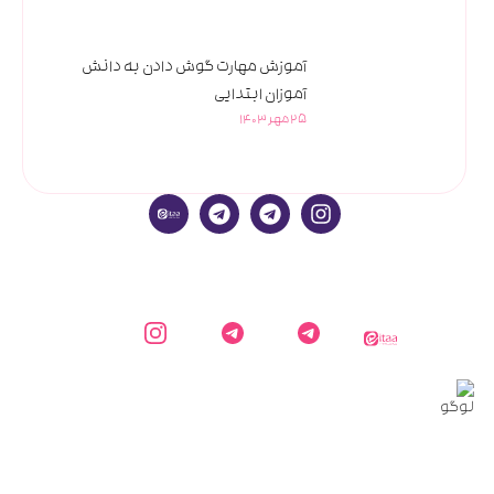
آموزش مهارت گوش دادن به دانش
آموزان ابتدایی
25 مهر 1403
ایتا
کارشناس
کانال
اینستاگرام
دایاموز
دایاموز در
اطلاع
دایاموز
تلگرام
رسانی
دایاموز
در
تلگرام