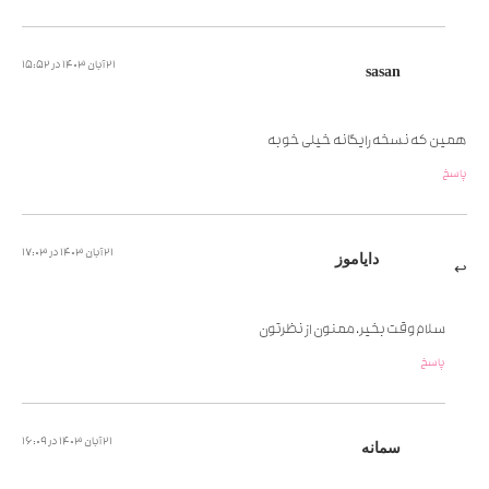
21 آبان 1403 در 15:52
sasan
همین که نسخه رایگانه خیلی خوبه
پاسخ
21 آبان 1403 در 17:03
دایاموز
سلام وقت بخیر، ممنون از نظرتون
پاسخ
21 آبان 1403 در 16:09
سمانه