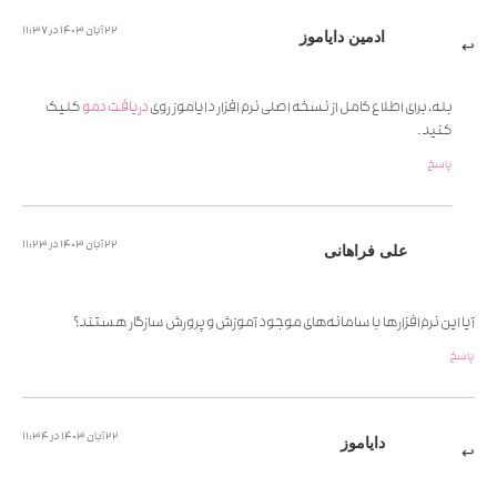
22 آبان 1403 در 11:37
ادمین دایاموز
بله، برای اطلاع کامل از نسخه اصلی نرم افزار دایاموز روی
دریافت دمو
کلیک
کنید.
پاسخ
22 آبان 1403 در 11:23
علی فراهانی
آیا این نرم‌افزارها با سامانه‌های موجود آموزش و پرورش سازگار هستند؟
پاسخ
22 آبان 1403 در 11:34
دایاموز