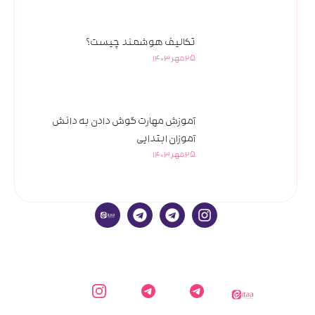
تکالیف هوشمند چیست؟
25 مهر 1403
آموزش مهارت گوش دادن به دانش
آموزان ابتدایی
25 مهر 1403
ایتا
کارشناس
کانال
اینستاگرام
دایاموز
دایاموز در
اطلاع
دایاموز