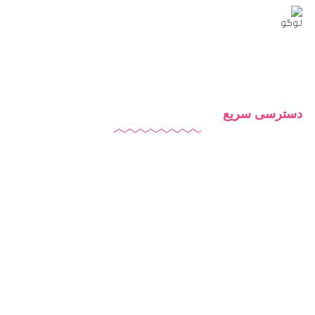
تلگرام
رسانی
دایاموز
در
تلگرام
دسترسی سریع
دایاموز
درباره ما
تماس با ما
بلاگ