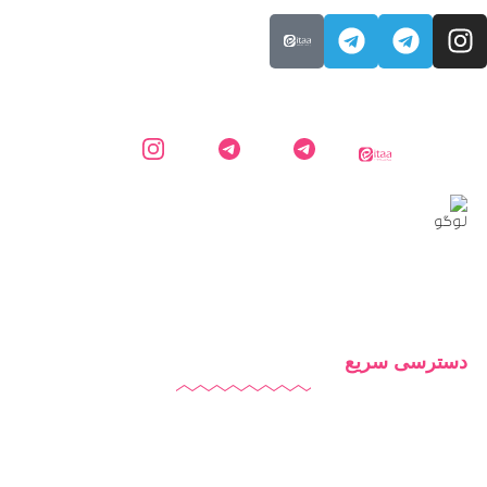
ایتا
کارشناس
کانال
اینستاگرام
دایاموز
دایاموز در
اطلاع
دایاموز
تلگرام
رسانی
دایاموز
در
تلگرام
دسترسی سریع
دایاموز
درباره ما