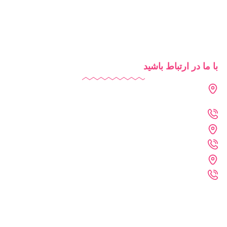
روش‌های تدریس
شرایط استفاده از دایاموز
با ما در ارتباط باشید
دفتر تهران : فرمانیه - لواسانی - نرسیده به سه راه عمار - پلاک 226
- واحد 402
021-2269-1102
دفتر خراسان رضوی : مشهد - پارک علم و فناوری خراسان رضوی
09361215742
دفتر فنی :مشهد - احمد آباد - کلاهدوز 11 - پلاک 71 - واحد 4
09361215372
تمامی حقوق برای سایت دایاموز محفوظ می باشد.