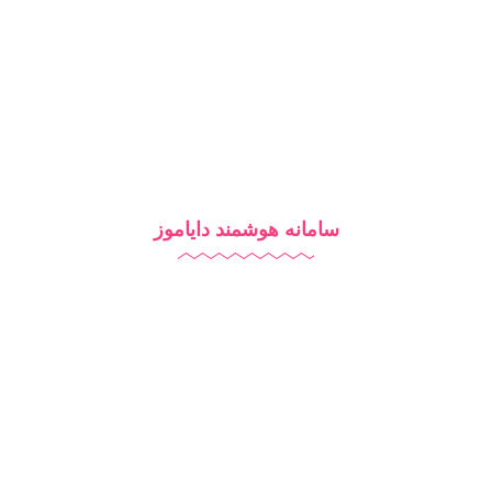
تماس با ما
بلاگ
سامانه هوشمند دایاموز
نرم افزار مدرسه
آزمون آنلاین
مدرسه هوشمند
تبلیغات مدرسه
آموزش آنلاین