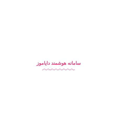
درباره ما
تماس با ما
بلاگ
سامانه هوشمند دایاموز
نرم افزار مدرسه
آزمون آنلاین
مدرسه هوشمند
تبلیغات مدرسه