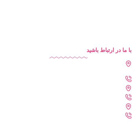
آموزش آنلاین
روش‌های تدریس
شرایط استفاده از دایاموز
با ما در ارتباط باشید
دفتر تهران : فرمانیه - لواسانی - نرسیده به سه راه عمار - پلاک 226
- واحد 402
021-2269-1102
دفتر خراسان رضوی : مشهد - پارک علم و فناوری خراسان رضوی
09361215742
دفتر فنی :مشهد - احمد آباد - کلاهدوز 11 - پلاک 71 - واحد 4
09361215372
تمامی حقوق برای سایت دایاموز محفوظ می باشد.