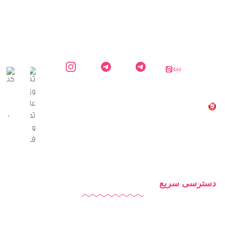
ایتا
کارشناس
کانال
اینستاگرام
دایاموز
دایاموز در
اطلاع
دایاموز
تلگرام
رسانی
دایاموز
در
تلگرام
دسترسی سریع
دایاموز