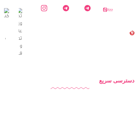
ایتا
کارشناس
کانال
اینستاگرام
دایاموز
دایاموز در
اطلاع
دایاموز
تلگرام
رسانی
دایاموز
در
تلگرام
دسترسی سریع
دایاموز
درباره ما
تماس با ما
بلاگ