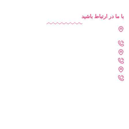
با ما در ارتباط باشید
دفتر تهران : فرمانیه - لواسانی - نرسیده به سه راه عمار - پلاک 226
- واحد 402
021-2269-1102
دفتر خراسان رضوی : مشهد - پارک علم و فناوری خراسان رضوی
09361215742
دفتر فنی :مشهد - احمد آباد - کلاهدوز 11 - پلاک 71 - واحد 4
09361215372
تمامی حقوق برای سایت دایاموز محفوظ می باشد.