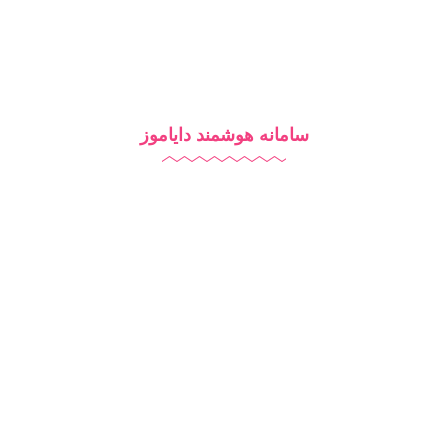
سامانه هوشمند دایاموز
نرم افزار مدرسه
آزمون آنلاین
مدرسه هوشمند
تبلیغات مدرسه
آموزش آنلاین
روش‌های تدریس
شرایط استفاده از دایاموز