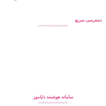
دسترسی سریع
دایاموز
درباره ما
تماس با ما
بلاگ
سامانه هوشمند دایاموز