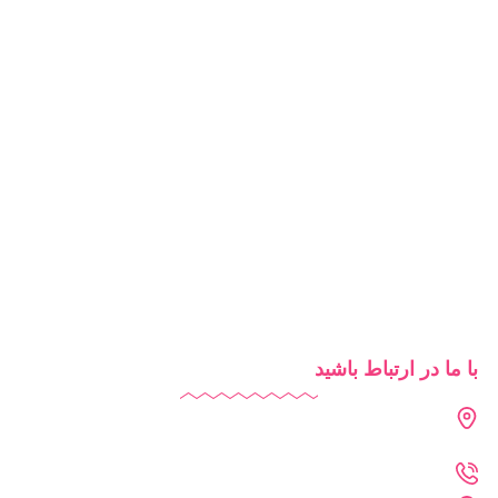
نرم افزار مدرسه
آزمون آنلاین
مدرسه هوشمند
تبلیغات مدرسه
آموزش آنلاین
روش‌های تدریس
شرایط استفاده از دایاموز
با ما در ارتباط باشید
دفتر تهران : فرمانیه - لواسانی - نرسیده به سه راه عمار - پلاک 226
- واحد 402
021-2269-1102