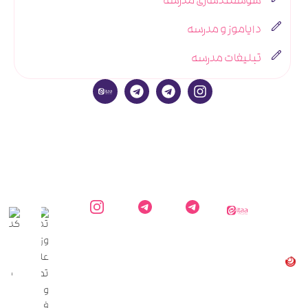
هوشمندسازی مدرسه
دایاموز و مدرسه
تبلیغات مدرسه
ایتا
کارشناس
کانال
اینستاگرام
دایاموز
دایاموز در
اطلاع
دایاموز
تلگرام
رسانی
دایاموز
در
تلگرام